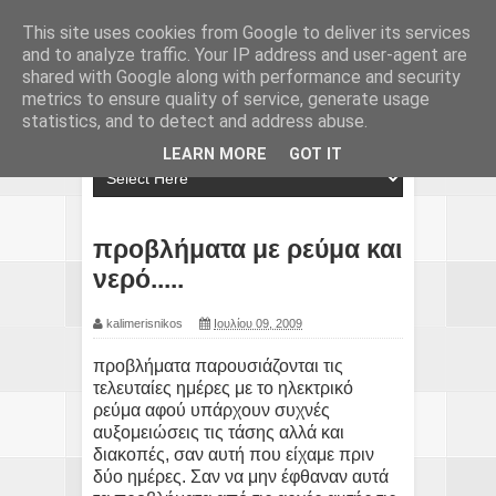
This site uses cookies from Google to deliver its services
and to analyze traffic. Your IP address and user-agent are
shared with Google along with performance and security
metrics to ensure quality of service, generate usage
statistics, and to detect and address abuse.
LEARN MORE
GOT IT
προβλήματα με ρεύμα και
νερό.....
kalimerisnikos
Ιουλίου 09, 2009
προβλήματα παρουσιάζονται τις
τελευταίες ημέρες με το ηλεκτρικό
ρεύμα αφού υπάρχουν συχνές
αυξομειώσεις τις τάσης αλλά και
διακοπές, σαν αυτή που είχαμε πριν
δύο ημέρες. Σαν να μην έφθαναν αυτά