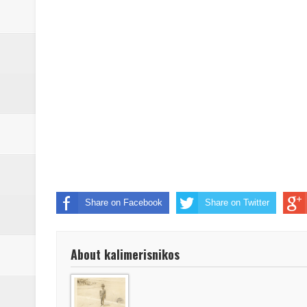
Βάιος Γκανής Δομοκός : Δύο μήν
Επικύρωση των αποτελεσμάτων 
ΔΙΑΚΟΠΕΣ ΡΕΥΜΑΤΟΣ ΣΤΗΝ Δ
ΕΙΔΩΛΙΑ Από ΠΡΟΕΡΝΑ Ναός Δ
ΤΟ ΙΕΡΟ ΤΗΣ ΘΕΑΣ ΔΗΜΗΤΡΑ
H MAXH ΣTO ΝΤΟΜΠΡΟΥΖΗ
Νεομοναστηριώτικα ...Λαϊκή Μαν
Share on Facebook
Share on Twitter
Βίντεο του Εφηβικού τμήματος 
About kalimerisnikos