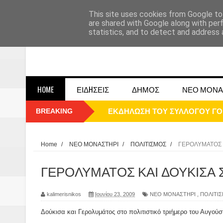
This site uses cookies from Google to 
are shared with Google along with per
statistics, and to detect and address 
HOME
ΕΙΔHΣΕΙΣ
ΔΗΜΟΣ
ΝΕΟ ΜΟΝΑ
BREAKING
ΕΚΔΗΛΩΣΗ ΤΟΥ ΣΥΛΛΟΓΟΥ Γ
ΠΑΡΕ΄ΛΑΣΗ 25ΗΣ 2025
ΚΑΛΗ ΧΡΟΝΙΑ 2025
Home
/
ΝΕΟ ΜΟΝΑΣΤΗΡΙ
/
ΠΟΛΙΤΙΣΜΟΣ
/
ΓΕΡΟΛΥΜΑΤΟΣ 
1948 ΜΑΝΤΑΣΙΑ ΔΟΜΟΚΟΥ
ΓΕΡΟΛΥΜΑΤΟΣ ΚΑΙ ΔΟΥΚΙΣΑ 
ΟΙ ΕΚΔΗΛΩΣΕΙΣ ΤΟΥ ΔΗΜΟΥ ΔΟ
kalimerisnikos
Ιουνίου 23, 2009
ΝΕΟ ΜΟΝΑΣΤΗΡΙ
,
ΠΟΛΙΤΙ
Η εκτέλεση των αδελφών Παπαι
Δούκισα και Γερολυμάτος στο πολιτιστικό τριήμερο του Αυγού