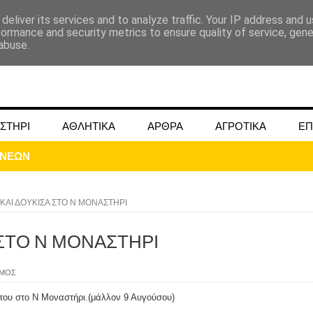
deliver its services and to analyze traffic. Your IP address and 
formance and security metrics to ensure quality of service, gen
abuse.
ΣΤΗΡΙ
ΑΘΛΗΤΙΚΑ
ΑΡΘΡΑ
ΑΓΡΟΤΙΚΑ
ΕΠ
ΟΝΕΩΝ
ΚΑΙ ΔΟΥΚΙΣΑ ΣΤΟ Ν ΜΟΝΑΣΤΗΡΙ
ΣΤΟ Ν ΜΟΝΑΣΤΗΡΙ
ΜΟΚΟΥ ΓΙΑ ΜΑΙΟ ΚΑΙ ΙΟΥΝΙΟ 2024
ΣΜΟΣ
ωάννου στην Ομβριακή Δομοκού την 1η Δεκέμβρη 1942
στου στο Ν Μοναστήρι.(μάλλον 9 Αυγούσου)