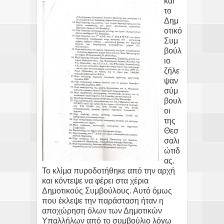
και
το
Δημ
οτικό
Συμ
βούλ
ιο
ζήλε
ψαν
σύμ
βουλ
οι
της
Θεσ
σαλι
ώτιδ
ας.
Το κλίμα πυροδοτήθηκε από την αρχή
και κόντεψε να φέρει στα χέρια
Δημοτικούς Συμβούλους. Αυτό όμως
που έκλεψε την παράσταση ήταν η
αποχώρηση όλων των Δημοτικών
Υπαλλήλων από το συμβούλιο λόγω