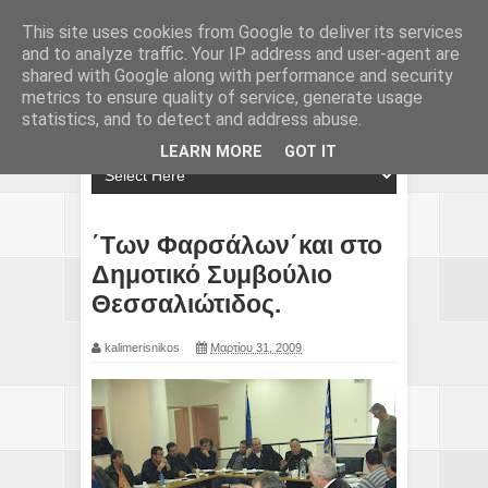
This site uses cookies from Google to deliver its services
and to analyze traffic. Your IP address and user-agent are
shared with Google along with performance and security
metrics to ensure quality of service, generate usage
statistics, and to detect and address abuse.
LEARN MORE
GOT IT
΄Των Φαρσάλων΄και στο
Δημοτικό Συμβούλιο
Θεσσαλιώτιδος.
kalimerisnikos
Μαρτίου 31, 2009