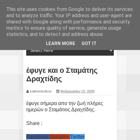
This site uses cookies from Google to deliver its services
and to analyze traffic. Your IP address and user-agent are
shared with Google along with performance and security
metrics to ensure quality of service, generate usage
statistics, and to detect and address abuse.
LEARN MORE
GOT IT
έφυγε και ο Σταμάτης
Δραχτίδης
kalimerisnikos
Φεβρουαρίου 15, 2009
έφυγε σήμερα απο την ζωή πλήρες
ημερών ο Σταμάτιος Δραχτίδης.
Share :
Facebook
Google+
Twitter