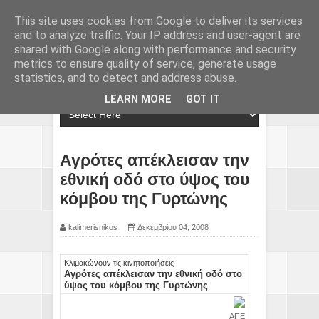
This site uses cookies from Google to deliver its services
and to analyze traffic. Your IP address and user-agent are
shared with Google along with performance and security
metrics to ensure quality of service, generate usage
statistics, and to detect and address abuse.
LEARN MORE
GOT IT
Αγρότες απέκλεισαν την
εθνική οδό στο ύψος του
κόμβου της Γυρτώνης
kalimerisnikos
Δεκεμβρίου 04, 2008
Κλιμακώνουν τις κινητοποιήσεις
Αγρότες απέκλεισαν την εθνική οδό στο
ύψος του κόμβου της Γυρτώνης
ΑΠΕ