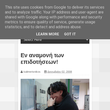
This site uses cookies from Google to deliver its services
and to analyze traffic. Your IP address and user-agent are
shared with Google along with performance and security
metrics to ensure quality of service, generate usage
statistics, and to detect and address abuse.
LEARN MORE
GOT IT
Εν αναμονή των
επιδοτήσεων!
kalimerisnikos
Δεκεμβρίου 02, 2008