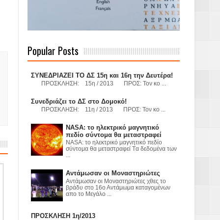
 Γερμανούς
Popular Posts
όσμιο
ΣΥΝΕΔΡΙΑΖΕΙ ΤΟ ΔΣ 15η και 16η την Δευτέρα!
ΠΡΟΣΚΛΗΣΗ: 15η / 2013 ΠΡΟΣ: Τον κο ...
Συνεδριάζει το ΔΣ στο Δομοκό!
ΠΡΟΣΚΛΗΣΗ: 11η / 2013 ΠΡΟΣ: Τον κο ...
Α.Ε. με σκοπό
NASA: το ηλεκτρικό μαγνητικό
τας και
πεδίο σύντομα θα μεταστραφεί
NASA: το ηλεκτρικό μαγνητικό πεδίο
σύντομα θα μεταστραφεί Tα δεδομένα των
...
Αντάμωσαν οι Μοναστηριώτες
Αντάμωσαν οι Μοναστηριώτες χθες το
βράδυ στο 16ο Αντάμωμα καταγομένων
απο το Μεγάλο ...
Υ– ΧΥΤΑ»
ΠΡΟΣΚΛΗΣΗ 1η/2013