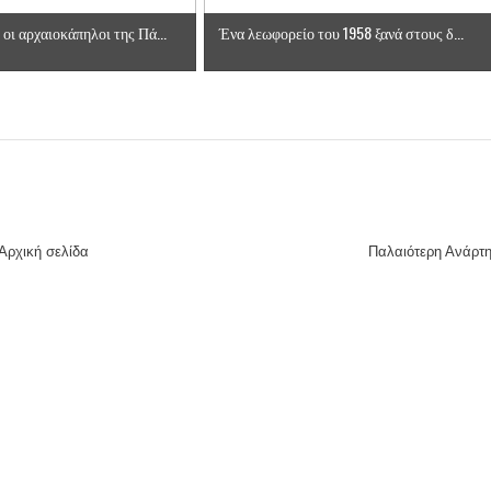
ες μετά τις πλημμύρες και κινδυνεύουμε να ξαναπλημμυρίσουμ
οι αρχαιοκάπηλοι της Πά...
Ένα λεωφορείο του 1958 ξανά στους δ...
των δημοτικών εκλογών που έλαβαν χώρα την 8η Οκτωβρίου 
ΕΗ
ήμητρας
Σ ΣΤΗΝ ΠΡΟΕΡΝΑ ΣΤΟ ΝΕΟ ΜΟΝΑΣΤΉΡΙ
Αρχική σελίδα
Παλαιότερη Ανάρτ
τεία και έθιμα που χάνονται στον καιρό…
του Επιμορφωτικού στο Λεοντάρι!