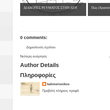
Βάιος Γκανής Δομοκός : Δύο μήν
ΔΙΑΚΟΠΕΣ ΡΕΥΜΑΤΟΣ ΣΤΗΝ ΔΕΗ
Πώς έδρασαν 
Επικύρωση των αποτελεσμάτων 
ΔΙΑΚΟΠΕΣ ΡΕΥΜΑΤΟΣ ΣΤΗΝ Δ
ΕΙΔΩΛΙΑ Από ΠΡΟΕΡΝΑ Ναός Δ
0 comments:
ΤΟ ΙΕΡΟ ΤΗΣ ΘΕΑΣ ΔΗΜΗΤΡΑ
Δημοσίευση σχολίου
H MAXH ΣTO ΝΤΟΜΠΡΟΥΖΗ
Νεότερη ανάρτηση
Author Details
Νεομοναστηριώτικα ...Λαϊκή Μαν
Πληροφορίες
Βίντεο του Εφηβικού τμήματος 
kalimerisnikos
Προβολή πλήρους προφίλ