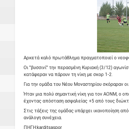
Δύο νέα μηχανήμτα στο Δήμο Δ
ΝΟΕΜΒΡΙΟΣ 1943 80 χρόνια από 
κατακτητές
Αδελφές Αλεξανδρή: Οι τρίδυμες
Πρωτάθλημα με την Αυστρία!
Αρκετά καλό πρωτάθλημα πραγματοποιεί ο νεοφώ
Ξεκινούν οι αιτήσεις συμμετοχή
Οι "βυσσινί" την περασμένη Κυριακή (3/12) αγων
κατάφεραν να πάρουν τη νίκη με σκορ 1-2.
τη διαμόρφωση - επεξεργασία π
Για την ομάδα του Νέου Μοναστηρίου σκόραραν ο
ανθεκτικότητας έναντι των επιπ
Ήταν μια πολύ σημαντική νίκη για τον ΑΟΝΜ, ο ο
έχοντας απόσταση ασφαλείας +5 από τους διώκτ
Συνεδριάζει η οικονομική επιτ
Στις τάξεις της ομάδας υπάρχει ικανοποίηση απ
ΠΡΟΚΗΡΥΞΗ ΑΝΟΙΚΤΟΥ ΗΛΕΚΤ
ανάλογη συνέχεια.
ΠΗΓΗ:karditsaspor