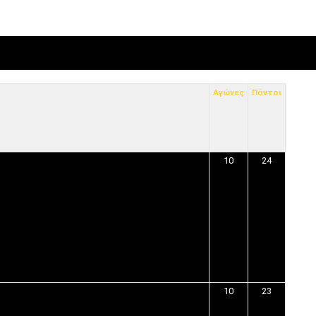
ες μετά τις πλημμύρες και κινδυνεύουμε να ξαναπλημμυρίσουμ
των δημοτικών εκλογών που έλαβαν χώρα την 8η Οκτωβρίου 
ΕΗ
Αγώνες
Πόντοι
ήμητρας
Σ ΣΤΗΝ ΠΡΟΕΡΝΑ ΣΤΟ ΝΕΟ ΜΟΝΑΣΤΉΡΙ
10
24
τεία και έθιμα που χάνονται στον καιρό…
του Επιμορφωτικού στο Λεοντάρι!
ΟΝΕΩΝ
10
23