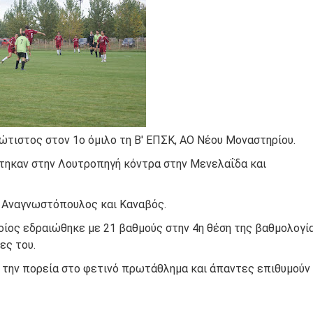
ομοκού.
το κάψιμο των χωριών της Λίμνης Πλαστήρα από Ιταλούς και
 Ελληνίδες με ρίζες απο τον Δομοκό που κυριαρχούν στο Παγκ
τιστος στον 1ο όμιλο τη Β' ΕΠΣΚ, ΑΟ Νέου Μοναστηρίου.
ς στο Διαγωνισμό Ιδεών - Hackathon που διοργανώνει η ΑΝ.ΚΑ 
ίστηκαν στην Λουτροπηγή κόντρα στην Μενελαΐδα και
ρωτότυπων ιδεών στους τομείς της περιβαλλοντικής βιωσιμότη
ι Αναγνωστόπουλος και Καναβός.
τώσεων της κλιματικής αλλαγής
ποίος εδραιώθηκε με 21 βαθμούς στην 4η θέση της βαθμολογί
ες του.
ροπή του Δήμου Δομοκού
ό την πορεία στο φετινό πρωτάθλημα και άπαντες επιθυμούν
ΡΟΝΙΚΟΥ ΔΙΑΓΩΝΙΣΜΟΥ «ΛΕΙΤΟΥΡΓΙΑ ΒΙΟΚΑ ΧΥΤΑ ΔΟΜΟΚΟ