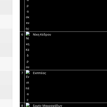
6
Νίκη Κέδρου
7
Ενιππέας
8
Ερμής Μαυραχάδων