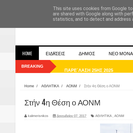
This site uses cookies from Google to 
are shared with Google along with per
statistics, and to detect and address 
HOME
ΕΙΔHΣΕΙΣ
ΔΗΜΟΣ
ΝΕΟ ΜΟΝΑ
BREAKING
ΠΑΡΕ΄ΛΑΣΗ 25ΗΣ 2025
ΚΑΛΗ ΧΡΟΝΙΑ 2025
Home
/
ΑΘΛΗΤΙΚΑ
/
ΑΟΝΜ
/
Στήν 4η Θέση ο ΑΟΝΜ
1948 ΜΑΝΤΑΣΙΑ ΔΟΜΟΚΟΥ
Στήν 4η Θέση ο ΑΟΝΜ
ΟΙ ΕΚΔΗΛΩΣΕΙΣ ΤΟΥ ΔΗΜΟΥ ΔΟ
kalimerisnikos
Δεκεμβρίου 07, 2017
ΑΘΛΗΤΙΚΑ
,
ΑΟΝΜ
Η εκτέλεση των αδελφών Παπαι