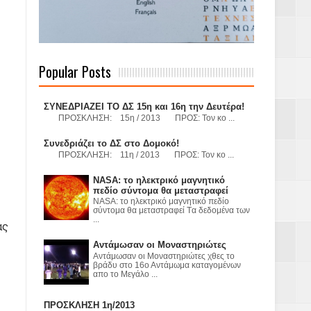
 Γερμανούς
Popular Posts
όσμιο
ΣΥΝΕΔΡΙΑΖΕΙ ΤΟ ΔΣ 15η και 16η την Δευτέρα!
ΠΡΟΣΚΛΗΣΗ: 15η / 2013 ΠΡΟΣ: Τον κο ...
Συνεδριάζει το ΔΣ στο Δομοκό!
ΠΡΟΣΚΛΗΣΗ: 11η / 2013 ΠΡΟΣ: Τον κο ...
Α.Ε. με σκοπό
NASA: το ηλεκτρικό μαγνητικό
τας και
πεδίο σύντομα θα μεταστραφεί
NASA: το ηλεκτρικό μαγνητικό πεδίο
σύντομα θα μεταστραφεί Tα δεδομένα των
...
ας
Αντάμωσαν οι Μοναστηριώτες
Αντάμωσαν οι Μοναστηριώτες χθες το
βράδυ στο 16ο Αντάμωμα καταγομένων
απο το Μεγάλο ...
Υ– ΧΥΤΑ»
ΠΡΟΣΚΛΗΣΗ 1η/2013