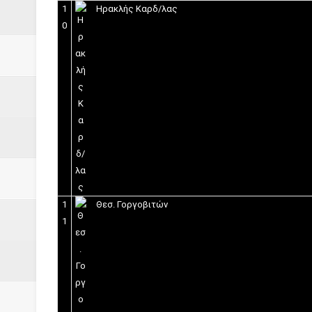
1
Ηρακλής Καρδ/λας
0
1
Θεσ. Γοργοβιτών
1