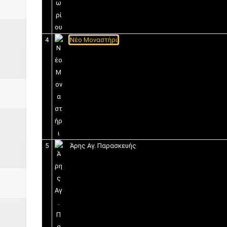
4
Νέο Μοναστήρι
5
Άρης Αγ. Παρασκευής