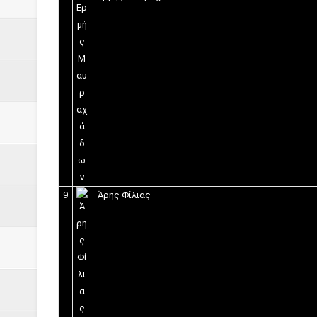
9
Άρης Φίλιας