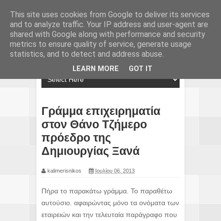
This site uses cookies from Google to deliver its services
and to analyze traffic. Your IP address and user-agent are
shared with Google along with performance and security
metrics to ensure quality of service, generate usage
statistics, and to detect and address abuse.
LEARN MORE
GOT IT
Γράμμα επιχειρηματία
στον Θάνο Τζήμερο
πρόεδρο της
Δημιουργίας Ξανά
kalimerisnikos
Ιουλίου 06, 2013
Πήρα το παρακάτω γράμμα. Το παραθέτω
αυτούσιο. αφαιρώντας μόνο τα ονόματα των
εταιρειών και την τελευταία παράγραφο που