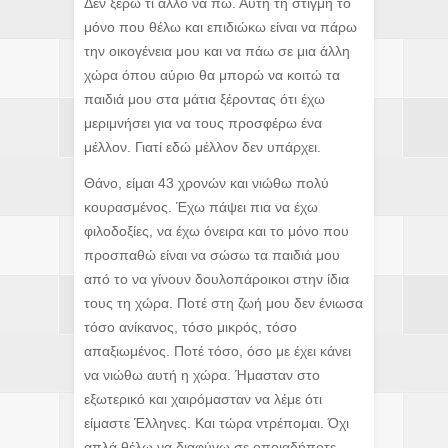
Δεν ξέρω τι άλλο να πω. Αυτή τη στιγμή το
μόνο που θέλω και επιδιώκω είναι να πάρω
την οικογένεια μου και να πάω σε μια άλλη
χώρα όπου αύριο θα μπορώ να κοιτώ τα
παιδιά μου στα μάτια ξέροντας ότι έχω
μεριμνήσει για να τους προσφέρω ένα
μέλλον. Γιατί εδώ μέλλον δεν υπάρχει.
Θάνο, είμαι 43 χρονών και νιώθω πολύ
κουρασμένος. Έχω πάψει πια να έχω
φιλοδοξίες, να έχω όνειρα και το μόνο που
προσπαθώ είναι να σώσω τα παιδιά μου
από το να γίνουν δουλοπάροικοι στην ίδια
τους τη χώρα. Ποτέ στη ζωή μου δεν ένιωσα
τόσο ανίκανος, τόσο μικρός, τόσο
απαξιωμένος. Ποτέ τόσο, όσο με έχει κάνει
να νιώθω αυτή η χώρα. Ήμασταν στο
εξωτερικό και χαιρόμασταν να λέμε ότι
είμαστε Έλληνες. Και τώρα ντρέπομαι. Όχι
απλά θέλω να διαφύγω σε οποιαδήποτε