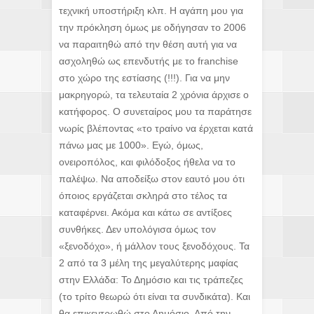
τεχνική υποστήριξη κλπ. Η αγάπη μου για
την πρόκληση όμως με οδήγησαν το 2006
να παραιτηθώ από την θέση αυτή για να
ασχοληθώ ως επενδυτής με το franchise
στο χώρο της εστίασης (!!!). Για να μην
μακρηγορώ, τα τελευταία 2 χρόνια άρχισε ο
κατήφορος. Ο συνεταίρος μου τα παράτησε
νωρίς βλέποντας «το τραίνο να έρχεται κατά
πάνω μας με 1000». Εγώ, όμως,
ονειροπόλος, και φιλόδοξος ήθελα να το
παλέψω. Να αποδείξω στον εαυτό μου ότι
όποιος εργάζεται σκληρά στο τέλος τα
καταφέρνει. Ακόμα και κάτω σε αντίξοες
συνθήκες. Δεν υπολόγισα όμως τον
«ξενοδόχο», ή μάλλον τους ξενοδόχους. Τα
2 από τα 3 μέλη της μεγαλύτερης μαφίας
στην Ελλάδα: Το Δημόσιο και τις τράπεζες
(το τρίτο θεωρώ ότι είναι τα συνδικάτα). Και
θα επικεντρωθώ στο Δημόσιο. Από την