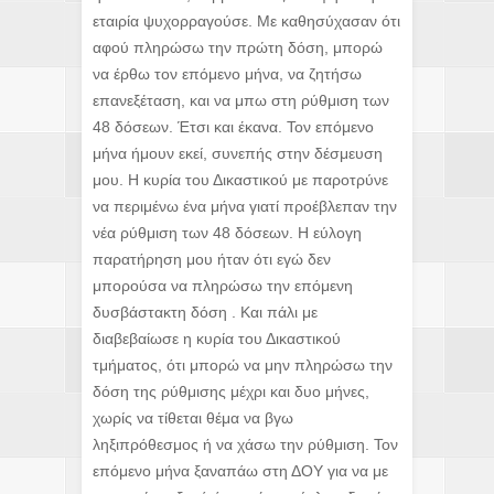
εταιρία ψυχορραγούσε. Με καθησύχασαν ότι
αφού πληρώσω την πρώτη δόση, μπορώ
να έρθω τον επόμενο μήνα, να ζητήσω
επανεξέταση, και να μπω στη ρύθμιση των
48 δόσεων. Έτσι και έκανα. Τον επόμενο
μήνα ήμουν εκεί, συνεπής στην δέσμευση
μου. Η κυρία του Δικαστικού με παροτρύνε
να περιμένω ένα μήνα γιατί προέβλεπαν την
νέα ρύθμιση των 48 δόσεων. Η εύλογη
παρατήρηση μου ήταν ότι εγώ δεν
μπορούσα να πληρώσω την επόμενη
δυσβάστακτη δόση . Και πάλι με
διαβεβαίωσε η κυρία του Δικαστικού
τμήματος, ότι μπορώ να μην πληρώσω την
δόση της ρύθμισης μέχρι και δυο μήνες,
χωρίς να τίθεται θέμα να βγω
ληξιπρόθεσμος ή να χάσω την ρύθμιση. Τον
επόμενο μήνα ξαναπάω στη ΔΟΥ για να με