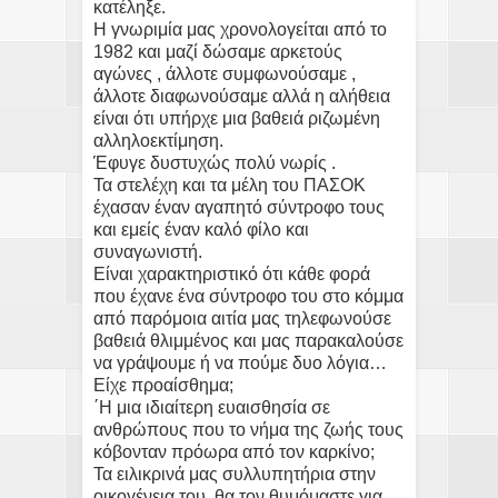
κατέληξε.
Η γνωριμία μας χρονολογείται από το
1982 και μαζί δώσαμε αρκετούς
αγώνες , άλλοτε συμφωνούσαμε ,
άλλοτε διαφωνούσαμε αλλά η αλήθεια
είναι ότι υπήρχε μια βαθειά ριζωμένη
αλληλοεκτίμηση.
Έφυγε δυστυχώς πολύ νωρίς .
Τα στελέχη και τα μέλη του ΠΑΣΟΚ
έχασαν έναν αγαπητό σύντροφο τους
και εμείς έναν καλό φίλο και
συναγωνιστή.
Είναι χαρακτηριστικό ότι κάθε φορά
που έχανε ένα σύντροφο του στο κόμμα
από παρόμοια αιτία μας τηλεφωνούσε
βαθειά θλιμμένος και μας παρακαλούσε
να γράψουμε ή να πούμε δυο λόγια…
Είχε προαίσθημα;
΄Η μια ιδιαίτερη ευαισθησία σε
ανθρώπους που το νήμα της ζωής τους
κόβονταν πρόωρα από τον καρκίνο;
Τα ειλικρινά μας συλλυπητήρια στην
οικογένεια του, θα τον θυμόμαστε για