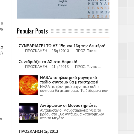
 Γερμανούς
 ο
Popular Posts
να
όσμιο
ΣΥΝΕΔΡΙΑΖΕΙ ΤΟ ΔΣ 15η και 16η την Δευτέρα!
ια
ΠΡΟΣΚΛΗΣΗ: 15η / 2013 ΠΡΟΣ: Τον κο ...
ν)
Συνεδριάζει το ΔΣ στο Δομοκό!
ΠΡΟΣΚΛΗΣΗ: 11η / 2013 ΠΡΟΣ: Τον κο ...
Α.Ε. με σκοπό
NASA: το ηλεκτρικό μαγνητικό
τας και
πεδίο σύντομα θα μεταστραφεί
NASA: το ηλεκτρικό μαγνητικό πεδίο
α
σύντομα θα μεταστραφεί Tα δεδομένα των
...
Αντάμωσαν οι Μοναστηριώτες
Αντάμωσαν οι Μοναστηριώτες χθες το
βράδυ στο 16ο Αντάμωμα καταγομένων
απο το Μεγάλο ...
ι
Υ– ΧΥΤΑ»
ΠΡΟΣΚΛΗΣΗ 1η/2013