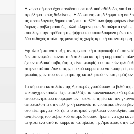
Βάιος Γκανής Δομοκός : Δύο μήν
Η χώρα σήμερα έχει παγιδευτεί σε πολιτικό αδιέξοδο, γιατί 
Επικύρωση των αποτελεσμάτων 
προβληματικούς δελφίνους. Η δέσμευση στη διλημματική επιλο
τις προεκλογικές δημοσκοπήσεις, το 62% των ψηφοφόρων είναι 
άκρως προβληματικούς, αλλά κληρονομικώ δικαιώματι ηγέτες 
ΔΙΑΚΟΠΕΣ ΡΕΥΜΑΤΟΣ ΣΤΗΝ Δ
αιτιολογεί την πρόθεση της ψήφου του επικαλούμενο μόνο τον ε
δύο εκδοχές απόλυτης μοναρχίας χωρίς κριτική επανεκτίμηση τ
ΕΙΔΩΛΙΑ Από ΠΡΟΕΡΝΑ Ναός Δ
Εφιαλτική υπανάπτυξη, ανατριχιαστική απερισκεψία ή ασυνεί
ΤΟ ΙΕΡΟ ΤΗΣ ΘΕΑΣ ΔΗΜΗΤΡΑ
δεν υπονομεύει, ευνοεί το διπολισμό και τρίτη κομματική επι
έχουν πολιτική σοβαρότητα, είναι μετερίζια ουτοπικών φιλο
H MAXH ΣTO ΝΤΟΜΠΡΟΥΖΗ
ποιμνιοστάσια. Δεν υπάρχει μικρό κόμμα που να κυοφορεί ρεα
φεουδαρχών που εκ περιτροπής καταληστεύουν και ρημάζουν 
Νεομοναστηριώτικα ...Λαϊκή Μαν
Τα κόμματα καπηλείας της Αριστεράς γραδάρουν το βυθό της πο
«εκσυγχρονιστικό», έχει μεταλλάξει τα κοινωνιοκεντρικά ορά
Βίντεο του Εφηβικού τμήματος 
ατομοκεντρισμού συμφερόντων - υιοθετεί τη βία και τον γκαν
απροκάλυπτα στην ελληνική κοινωνία το νεοταξικό εθνομηδενι
ΕΚΔΗΛΩΣΗ ΤΟΥ ΣΥΛΛΟΓΟΥ Γ
στο εξωπραγματικό: ζει στο αστρικό νεφέλωμα νοσταλγίας το
αναβίωσης του σοβιετικού «παραδείσου». Πρέπει να έχει καν
ψηφίσει ένα από τα κόμματα καπηλείας της Αριστεράς στην Ε