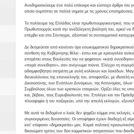
Δύο νέα μηχανήμτα στο Δήμο Δ
Αναδημοσιεύουμε ένα πολύ επίκαιρο και εύστοχο άρθρο του 
οποίο συμπίπτει σε πολλά σημεία με τις χρόνιες επισημάνσεις 
ΝΟΕΜΒΡΙΟΣ 1943 80 χρόνια από 
Το πολίτευμα της Ελλάδας είναι πρωθυπουργοκεντρικό, που ση
κατακτητές
Πρωθυπουργός κατά την ανεξέλεγκτη βούλησή του, αρκεί να δια
επέμβει και στο Σύνταγμα, αξιοποιεί το συνταγματικά κατοχυ
Αδελφές Αλεξανδρή: Οι τρίδυμες
Δε δεσμεύεται από κανέναν όρο εσωκομματικού δημοκρατικού ε
σύνθεση της Κυβέρνησης θέλει - έστω και με κραυγαλέα ανίκ
Πρωτάθλημα με την Αυστρία!
επιτρέπει στους Βουλευτές του να ψηφίσουν «κατά συνείδησιν»
«παρά συνείδησιν», σαν ανέγνωμα πιόνια. Ελέγχει τη συγκρό
Ξεκινούν οι αιτήσεις συμμετοχή
αδιαμφισβήτητο σατράπη με αυλή κολάκων και λακέδων. Μαγει
διευκολύνσεις της επανεκλογής του, αποφασίζει, με ιδιοτελή κα
τη διαμόρφωση - επεξεργασία π
Δικαιοσύνης, των Ενόπλων Δυνάμεων, της Αστυνομίας, όλων 
Συμβούλους όλων των κρατικών εταιρειών. Ορίζει όλες τις υ
ανθεκτικότητας έναντι των επιπ
και, βέβαια, τους Ευρωβουλευτές του. Επιλέγει και τον Πρόεδ
πλειοψηφία ή τον παζαρεύει, υπό την απειλή εκλογών, εξευτελ
Συνεδριάζει η οικονομική επιτ
Με αυτά τα δεδομένα ο λαός δεν ψηφίζει κόμμα στις εκλογές,
συγκεκριμένες δυναστείες: Οι υποψήφιοι έχουν διαδοχή εξ αί
ΠΡΟΚΗΡΥΞΗ ΑΝΟΙΚΤΟΥ ΗΛΕΚΤ
κατ’ επίφασιν «δημοκρατία» μας. Καμιά πολιτική προσωπικότ
δικαιώματι ηγέτες των δύο κομματικών σατραπειών που διεκδ