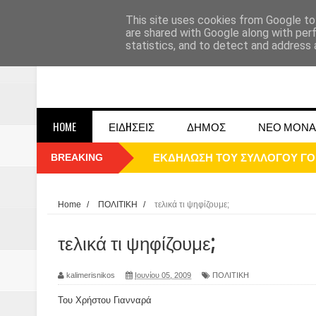
This site uses cookies from Google to 
are shared with Google along with per
statistics, and to detect and address 
HOME
ΕΙΔHΣΕΙΣ
ΔΗΜΟΣ
ΝΕΟ ΜΟΝΑ
BREAKING
ΠΑΡΕ΄ΛΑΣΗ 25ΗΣ 2025
ΚΑΛΗ ΧΡΟΝΙΑ 2025
Home
/
ΠΟΛΙΤΙΚΗ
/
τελικά τι ψηφίζουμε;
1948 ΜΑΝΤΑΣΙΑ ΔΟΜΟΚΟΥ
τελικά τι ψηφίζουμε;
ΟΙ ΕΚΔΗΛΩΣΕΙΣ ΤΟΥ ΔΗΜΟΥ ΔΟ
kalimerisnikos
Ιουνίου 05, 2009
ΠΟΛΙΤΙΚΗ
Η εκτέλεση των αδελφών Παπαι
Του Χρήστου Γιανναρά