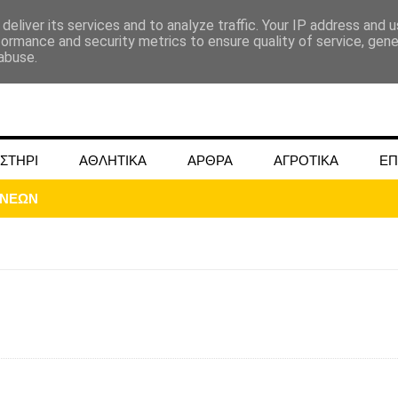
deliver its services and to analyze traffic. Your IP address and 
formance and security metrics to ensure quality of service, gen
abuse.
ΣΤΗΡΙ
ΑΘΛΗΤΙΚΑ
ΑΡΘΡΑ
ΑΓΡΟΤΙΚΑ
ΕΠ
ΜΟΚΟΥ ΓΙΑ ΜΑΙΟ ΚΑΙ ΙΟΥΝΙΟ 2024
ωάννου στην Ομβριακή Δομοκού την 1η Δεκέμβρη 1942