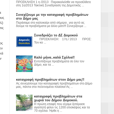
ε
ΠΡΟΣΚΛΗΣΗ 1 η /2013 Παρακαλείσθε να προσέλθετε
στη 1η/2013 Τακτική Συνεδρίαση της Δημοτικής ...
2023
ε
Συνεχίζουμε με την καταγραφή προβλημάτων
ους
στο Δήμο μας
%)
Περάσαμε στο καλοκαίρι από σήμερα , για αυτό ας
δούμε τα προβλήματα με άλλο μάτι!!! Συνεχίζουμε ...
τις
Συνεδριάζει το ΔΣ Δομοκού
ΠΡΟΣΚΛΗΣΗ: 17η / 2013 ΠΡΟΣ:
Τον κο ...
ος
εν
ικά
Καλό μήνα..καλά Σχόλια!!
ν
Εντοπίζουμε προβλήματα σε όλο τον
Δήμο, και τα ...
καταγραφή προβλημάτων στον Δήμο μας!!
Ας συνεχίσουμε την καταγραφή προβλημάτων στο Δήμο
μας, πάντα στα πολιτισμένα πλαίσια! Ας ...
καταγραφή προβλημάτων στα
χωριά του Δήμου Δομοκού.
Η πρώτη επαφή που είχαμε ξεπέρασε
αγαπητή φίλοι τις 1200 επισκέψεις και τα
70 σχόλια. Ήρθε η ...