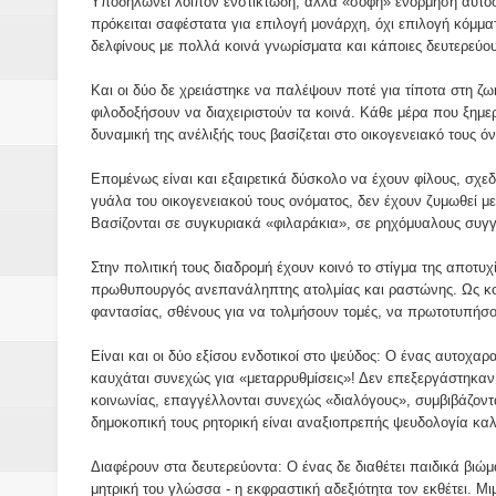
Υποδηλώνει λοιπόν ενστικτώδη, αλλά «σοφή» ενόρμηση αυτοσ
πρόκειται σαφέστατα για επιλογή μονάρχη, όχι επιλογή κόμματ
δελφίνους με πολλά κοινά γνωρίσματα και κάποιες δευτερεύου
Και οι δύο δε χρειάστηκε να παλέψουν ποτέ για τίποτα στη ζω
φιλοδοξήσουν να διαχειριστούν τα κοινά. Κάθε μέρα που ξημε
δυναμική της ανέλιξής τους βασίζεται στο οικογενειακό τους ό
Επομένως είναι και εξαιρετικά δύσκολο να έχουν φίλους, σχεδ
γυάλα του οικογενειακού τους ονόματος, δεν έχουν ζυμωθεί με
Βασίζονται σε συγκυριακά «φιλαράκια», σε ρηχόμυαλους συγγ
Στην πολιτική τους διαδρομή έχουν κοινό το στίγμα της αποτ
πρωθυπουργός ανεπανάληπτης ατολμίας και ραστώνης. Ως κομμ
φαντασίας, σθένους για να τολμήσουν τομές, να πρωτοτυπήσο
Είναι και οι δύο εξίσου ενδοτικοί στο ψεύδος: Ο ένας αυτοχαρ
καυχάται συνεχώς για «μεταρρυθμίσεις»! Δεν επεξεργάστηκαν
κοινωνίας, επαγγέλλονται συνεχώς «διαλόγους», συμβιβάζοντα
δημοκοπική τους ρητορική είναι αναξιοπρεπής ψευδολογία κα
Διαφέρουν στα δευτερεύοντα: Ο ένας δε διαθέτει παιδικά βιώμ
μητρική του γλώσσα - η εκφραστική αδεξιότητα τον εκθέτει. Μιμ