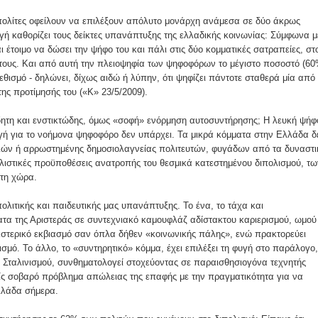
ες μετά τις πλημμύρες και κινδυνεύουμε να ξαναπλημμυρίσουμ
οι πολίτες οφείλουν να επιλέξουν απόλυτο μονάρχη ανάμεσα σε δύο άκρως
των δημοτικών εκλογών που έλαβαν χώρα την 8η Οκτωβρίου 
γή καθορίζει τους δείκτες υπανάπτυξης της ελλαδικής κοινωνίας: Σύμφωνα μ
έτοιμο να δώσει την ψήφο του και πάλι στις δύο κομματικές σατραπείες, στ
τους. Και από αυτή την πλειοψηφία των ψηφοφόρων το μέγιστο ποσοστό (60
ΕΗ
θισμό - δηλώνει, δίχως αιδώ ή λύπην, ότι ψηφίζει πάντοτε σταθερά μία από 
ης προτίμησής του («Κ» 23/5/2009).
ήμητρας
δητη και ενστικτώδης, όμως «σοφή» ενόρμηση αυτοσυντήρησης; Η λευκή ψήφ
Σ ΣΤΗΝ ΠΡΟΕΡΝΑ ΣΤΟ ΝΕΟ ΜΟΝΑΣΤΉΡΙ
λογή για το νοήμονα ψηφοφόρο δεν υπάρχει. Τα μικρά κόμματα στην Ελλάδα δ
δοξιών ή αρρωστημένης δημοσιολαγνείας πολιτευτών, φυγάδων από τα δυναστ
λιστικές προϋποθέσεις ανατροπής του θεσμικά κατεστημένου διπολισμού, τω
τη χώρα.
τεία και έθιμα που χάνονται στον καιρό…
λιτικής και παιδευτικής μας υπανάπτυξης. Το ένα, το τάχα και
ματα της Αριστεράς σε συντεχνιακό καμουφλάζ αδίστακτου καριερισμού, ωμού
του Επιμορφωτικού στο Λεοντάρι!
γκστερικό εκβιασμό σαν όπλα δήθεν «κοινωνικής πάλης», ενώ πρακτορεύει
σμό. Το άλλο, το «συντηρητικό» κόμμα, έχει επιλέξει τη φυγή στο παράλογο,
ΟΝΕΩΝ
υ Σταλινισμού, συνθηματολογεί στοχεύοντας σε παραισθησιογόνα τεχνητής
είς σοβαρό πρόβλημα απώλειας της επαφής με την πραγματικότητα για να
λλάδα σήμερα.