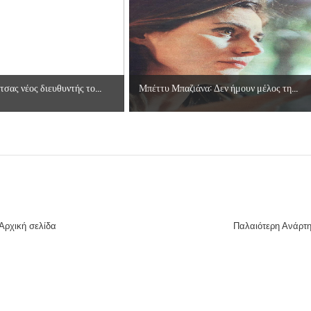
σας νέος διευθυντής το...
Μπέττυ Μπαζιάνα: Δεν ήμουν μέλος τη...
Αρχική σελίδα
Παλαιότερη Ανάρτ