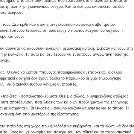
υντήρησης το 62% των πολιτών που εμμένουν στο διπολισμό; Είπαμε ότι
ος ή πολιτικής ή κοινωνικού στόχου. Και το δίλημμα εντοπίζεται σε δύο
σες διαφορές:
ή τους: Δεν κρίθηκαν στον επαγγελματικό-κοινωνικό στίβο προτού
ρώνει ξυπνούν ξέροντας ότι τους έτυχε ο πρώτος λαχνός του λαχείου. Η
νομα και μόνο.
όν αδύνατο να ακούσουν ειλικρινή, ρεαλιστική κριτική. Έζησαν και ζουν στη
 την κοινωνία. Γι’ αυτό και δεν ξέρουν να εντοπίζουν ανθρώπινη ποιότητα.
ενείς.
υχίας: Ο ένας χρημάτισε Υπουργός παροιμιώδους ανεπάρκειας, ο άλλος
ατικοί αρχηγοί δεν έχουν δώσει το παραμικρό δείγμα δημιουργικής
υν, να διακινδυνεύσουν γόνιμες ανατροπές.
ακτηρίζεται «σοσιαλιστής» (ύψιστε Θεέ!), ο άλλος, ο μνημειώδους ατολμίας,
 ούτε αποτόλμησαν ποτέ λύσεις των καίριων προβλημάτων της ελληνικής
ι με ασήμαντες «βελτιώσεις», αναμηρυκάζουν καυχήσεις για το τίποτα. Η
λοχτενισμένη από μαστόρους της εξαπάτησης.
ατα πατρίδας στη χώρα που φιλοδοξεί να κυβερνήσει και τα ελληνικά δεν είν
είται ύφος και χειρονομίες του πατέρα του, τον αδικεί και το παρουσιαστικό