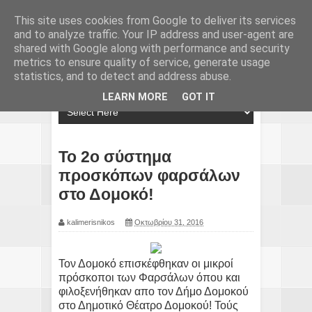
This site uses cookies from Google to deliver its services
and to analyze traffic. Your IP address and user-agent are
shared with Google along with performance and security
metrics to ensure quality of service, generate usage
statistics, and to detect and address abuse.
LEARN MORE
GOT IT
Το 2ο σύστημα
προσκόπων φαρσάλων
στο Δομοκό!
kalimerisnikos
Οκτωβρίου 31, 2016
Τον Δομοκό επισκέφθηκαν οι μικροί
πρόσκοποι των Φαρσάλων όπου και
φιλοξενήθηκαν απο τον Δήμο Δομοκού
στο Δημοτικό Θέατρο Δομοκού! Τούς