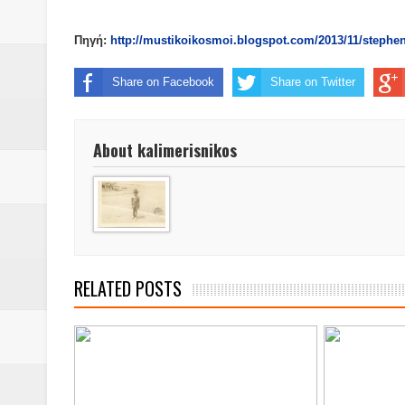
Βάιος Γκανής Δομοκός : Δύο μήν
Πηγή:
http://mustikoikosmoi.blogspot.com/2013/11/stephe
Επικύρωση των αποτελεσμάτων 
Share on Facebook
Share on Twitter
ΔΙΑΚΟΠΕΣ ΡΕΥΜΑΤΟΣ ΣΤΗΝ Δ
ΕΙΔΩΛΙΑ Από ΠΡΟΕΡΝΑ Ναός Δ
About kalimerisnikos
ΤΟ ΙΕΡΟ ΤΗΣ ΘΕΑΣ ΔΗΜΗΤΡΑ
H MAXH ΣTO ΝΤΟΜΠΡΟΥΖΗ
Νεομοναστηριώτικα ...Λαϊκή Μαν
RELATED POSTS
Βίντεο του Εφηβικού τμήματος 
ΕΚΔΗΛΩΣΗ ΤΟΥ ΣΥΛΛΟΓΟΥ Γ