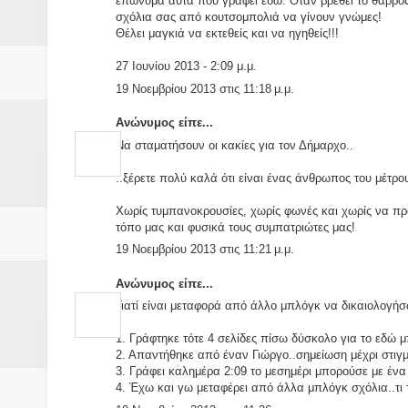
επώνυμα αυτά που γράφει εδώ. Όταν βρεθεί το θάρρος
σχόλια σας από κουτσομπολιά να γίνουν γνώμες!
Θέλει μαγκιά να εκτεθείς και να ηγηθείς!!!
27 Ιουνίου 2013 - 2:09 μ.μ.
19 Νοεμβρίου 2013 στις 11:18 μ.μ.
Ανώνυμος είπε...
Να σταματήσουν οι κακίες για τον Δήμαρχο..
..ξέρετε πολύ καλά ότι είναι ένας άνθρωπος του μέτρο
Χωρίς τυμπανοκρουσίες, χωρίς φωνές και χωρίς να πρ
τόπο μας και φυσικά τους συμπατριώτες μας!
19 Νοεμβρίου 2013 στις 11:21 μ.μ.
Ανώνυμος είπε...
Γιατί είναι μεταφορά από άλλο μπλόγκ να δικαιολογήσ
1. Γράφτηκε τότε 4 σελίδες πίσω δύσκολο για το εδώ 
2. Απαντήθηκε από έναν Γιώργο..σημείωση μέχρι στιγ
3. Γράφει καλημέρα 2:09 το μεσημέρι μπορούσε με ένα 
4. Έχω και γω μεταφέρει από άλλα μπλόγκ σχόλια..τι 