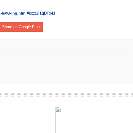
ες μετά τις πλημμύρες και κινδυνεύουμε να ξαναπλημμυρίσουμ
n-hawking.html#ixzz2l1qDFx41
των δημοτικών εκλογών που έλαβαν χώρα την 8η Οκτωβρίου 
Share on Google Plus
ΕΗ
ήμητρας
Σ ΣΤΗΝ ΠΡΟΕΡΝΑ ΣΤΟ ΝΕΟ ΜΟΝΑΣΤΉΡΙ
τεία και έθιμα που χάνονται στον καιρό…
του Επιμορφωτικού στο Λεοντάρι!
ΟΝΕΩΝ