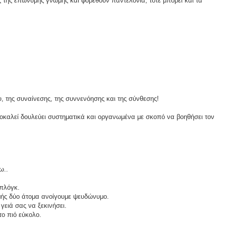
 της επώνυμης γνώμης και φορεθούν παντελόνια, τότε μπορεί και τα
υ, της συναίνεσης, της συννενόησης και της σύνθεσης!
οκαλεί δουλεύει συστηματικά και οργανωμένα με σκοπό να βοηθήσει τον
ω..
μπλόγκ.
μής δύο άτομα ανοίγουμε ψευδώνυμο.
γειά σας να ξεκινήσει.
το πιό εύκολο.