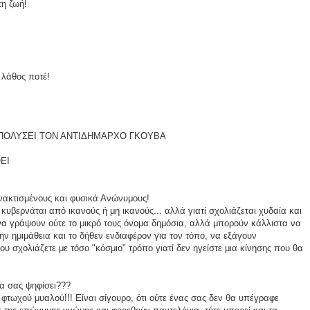
τη ζωή!
 λάθος ποτέ!
ΠΟΛΥΣΕΙ ΤΟΝ ΑΝΤΙΔΗΜΑΡΧΟ ΓΚΟΥΒΑ
ΕΙ
νακτισμένους και φυσικά Ανώνυμους!
κυβερνάται από ικανούς ή μη ικανούς... αλλά γιατί σχολιάζεται χυδαία και
α γράψουν ούτε το μικρό τους όνομα δημόσια, αλλά μπορούν κάλλιστα να
 ημιμάθεια και το δήθεν ενδιαφέρον για τον τόπο, να εξάγουν
υ σχολιάζετε με τόσο "κόσμιο" τρόπο γιατί δεν ηγείστε μια κίνησης που θα
να σας ψηφίσει???
 φτωχού μυαλού!!! Είναι σίγουρο, ότι ούτε ένας σας δεν θα υπέγραφε