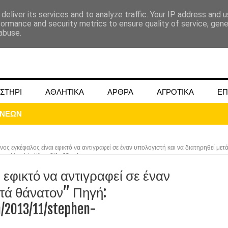
deliver its services and to analyze traffic. Your IP address and 
formance and security metrics to ensure quality of service, gen
abuse.
ΣΤΗΡΙ
ΑΘΛΗΤΙΚΑ
ΑΡΘΡΑ
ΑΓΡΟΤΙΚΑ
ΕΠ
ος εγκέφαλος είναι εφικτό να αντιγραφεί σε έναν υπολογιστή και να διατηρηθεί μετ
-hawking.html#ixzz2l1qJJhu4
εφικτό να αντιγραφεί σε έναν
ΜΟΚΟΥ ΓΙΑ ΜΑΙΟ ΚΑΙ ΙΟΥΝΙΟ 2024
ετά θάνατον” Πηγή:
m/2013/11/stephen-
ωάννου στην Ομβριακή Δομοκού την 1η Δεκέμβρη 1942