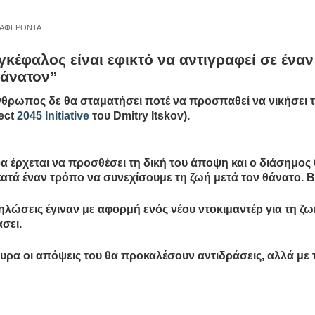
ομοκού.
ΙΑΦΕΡΟΝΤΑ
το κάψιμο των χωριών της Λίμνης Πλαστήρα από Ιταλούς και
κέφαλος είναι εφικτό να αντιγραφεί σε έναν
θάνατον”
 Ελληνίδες με ρίζες απο τον Δομοκό που κυριαρχούν στο Παγκ
θρωπος δε θα σταματήσει ποτέ να προσπαθεί να νικήσει το
ect
2045 Initiative
του Dmitry Itskov).
ς στο Διαγωνισμό Ιδεών - Hackathon που διοργανώνει η ΑΝ.ΚΑ 
 έρχεται να προσθέσει τη δική του άποψη και ο διάσημος 
κατά έναν τρόπο να συνεχίσουμε τη ζωή μετά τον θάνατο. Β
ρωτότυπων ιδεών στους τομείς της περιβαλλοντικής βιωσιμότη
ηλώσεις έγιναν με αφορμή ενός νέου ντοκιμαντέρ για τη 
τώσεων της κλιματικής αλλαγής
σει.
ροπή του Δήμου Δομοκού
υρα οι απόψεις του θα προκαλέσουν αντιδράσεις, αλλά με
ΡΟΝΙΚΟΥ ΔΙΑΓΩΝΙΣΜΟΥ «ΛΕΙΤΟΥΡΓΙΑ ΒΙΟΚΑ ΧΥΤΑ ΔΟΜΟΚΟ