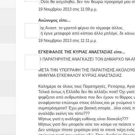
..Ούτε θα ασχοληθώ..δεν τον θεωρώ προορισμό μου σ
19 Νοεμβρίου 2013 στις 11:09 μ.μ.
Ανώνυμος είπε...
Της Αναστ. το γραπτό φέρνει ότι τόγραψε άλλος..
..ή έγινε μεταφορά από κάποιο άλλο μπλόγκ..δε κάνω
19 Νοεμβρίου 2013 στις 11:11 μ.μ.
ΕΓΚΕΦΑΛΟΣ ΤΗΣ ΚΥΡΙΑΣ ΑΝΑΣΤΑΣΙΑΣ είπε...
Ο ΠΑΡΑΤΗΡΗΤΗΣ ΑΝΑΓΚΑΖΕΙ ΤΟΝ ΔΗΜΑΡΧΟ ΝΑ Α
ΜΕΤΑ ΤΗΝ ΥΠΟΓΡΑΦΗ ΤΗΣ ΠΑΡΑΙΤΗΣΗΣ ΑΚΟΛΟΥΘ
ΜΗΝΥΜΑ ΕΓΚΕΦΑΛΟΥ ΚΥΡΙΑΣ ΑΝΑΣΤΑΣΙΑΣ
Καλημέρα σε όλους τους Παρατηρητές, Ρεπόρτερ, Αγα
Τελικά όντως η Ελλάδα δεν θα αλλάξει ποτέ! Όχι γιατί 
ψηφίζεται από ανθρωπάκια που δεν έχουν το θάρρος ν
αναφέρονται επώνυμα στους άλλους,και με γνώμονα την
συμπεράσματα!! Έχω μια βασική απορία...όλοι εσείς πο
αναλάβει εκείνη τον τόπο???
Μήπως γιατί η ανάληψη ευθύνης είναι δύσκολη???
Μήπως γιατί δεν μπορείτε ούτε τον κόσμο να πείσετε 
Δεν υπάρχει τίποτα χειρότερο από τα στενά τοίχη ενός